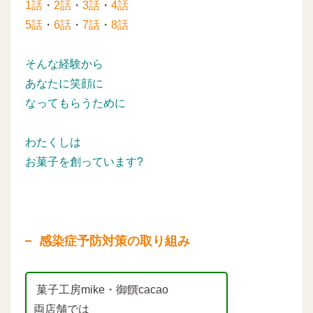
1話
・
2話
・
3話
・
4話
5話
・
6話
・
7話
・
8話
そんな経験から
あなたに笑顔に
なってもらうために
わたくしは
お菓子を創っています?
感染症予防対策の取り組み
菓子工房mike・御饌cacao
両店舗では