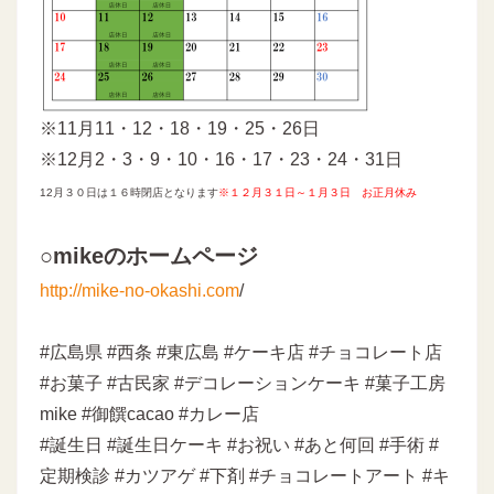
※11月11・12・18・19・25・26日
※12月2・3・9・10・16・17・23・24・31日
12月３０日は１６時閉店となります
※
１２月３１日～１月３日 お正月休み
○mikeのホームページ
http://mike-no-okashi.com
/
#広島県 #西条 #東広島 #ケーキ店 #チョコレート店
#お菓子 #古民家 #デコレーションケーキ #菓子工房
mike #御饌cacao #カレー店
#誕生日 #誕生日ケーキ #お祝い #あと何回 #手術 #
定期検診 #カツアゲ #下剤 #チョコレートアート #キ