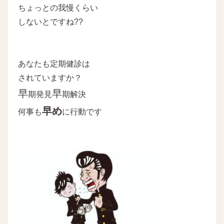
ちょっとの我慢くらい
しないとですね??
あなたも定期健診は
されていますか？
早
早
期発見
期解決
早め
何事も
に行動です