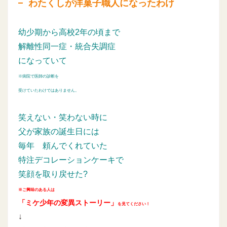
わたくしが洋菓子職人になったわけ
幼少期から高校2年の頃まで
解離性同一症・統合失調症
になっていて
※病院で医師の診断を
受けていたわけではありません。
笑えない・笑わない時に
父が家族の誕生日には
毎年
頼んでくれていた
特注デコレーションケーキで
笑顔を取り戻せた?
※ご興味のある人は
「ミケ少年の変異ストーリー」
を見てください！
↓