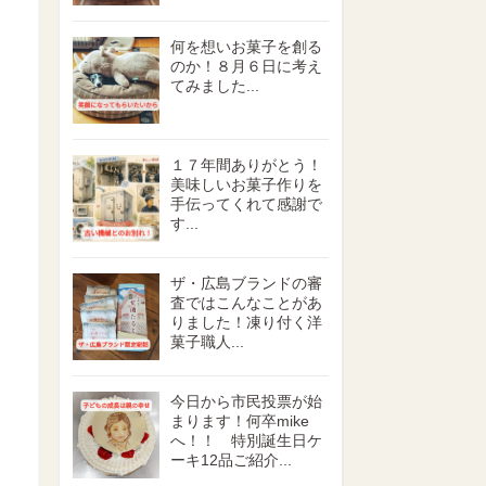
何を想いお菓子を創る
のか！８月６日に考え
てみました...
１７年間ありがとう！
美味しいお菓子作りを
手伝ってくれて感謝で
す...
ザ・広島ブランドの審
査ではこんなことがあ
りました！凍り付く洋
菓子職人...
今日から市民投票が始
まります！何卒mike
へ！！ 特別誕生日ケ
ーキ12品ご紹介...