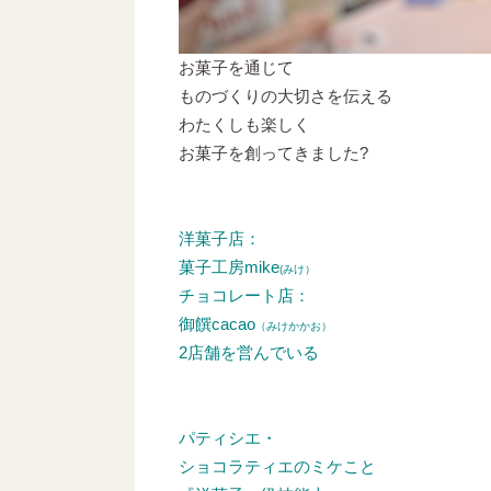
お菓子を通じて
ものづくりの大切さを伝える
わたくしも楽しく
お菓子を創ってきました?
洋菓子店：
菓子工房mike
(みけ）
チョコレート店：
御饌cacao
（みけかかお）
2店舗を営んでいる
パティシエ・
ショコラティエのミケこと