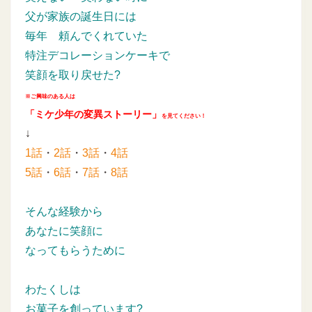
父が家族の誕生日には
毎年
頼んでくれていた
特注デコレーションケーキで
笑顔を取り戻せた?
※ご興味のある人は
「ミケ少年の変異ストーリー」
を見てください！
↓
1話
・
2話
・
3話
・
4話
5話
・
6話
・
7話
・
8話
そんな経験から
あなたに笑顔に
なってもらうために
わたくしは
お菓子を創っています?