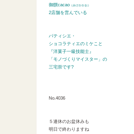
御饌cacao
（みけかかお）
2店舗を営んでいる
パティシエ・
ショコラティエのミケこと
『洋菓子一級技能士』
「モノづくりマイスター」の
三宅崇です?
No.4036
５連休のお盆休みも
明日で終わりますね