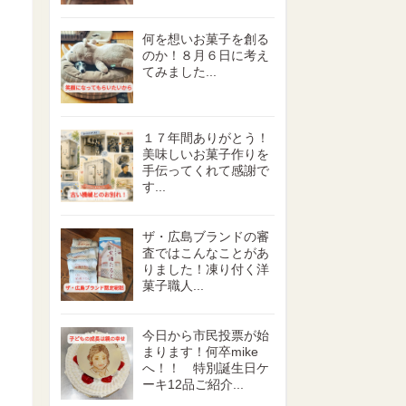
何を想いお菓子を創る
のか！８月６日に考え
てみました...
１７年間ありがとう！
美味しいお菓子作りを
手伝ってくれて感謝で
す...
ザ・広島ブランドの審
査ではこんなことがあ
りました！凍り付く洋
菓子職人...
今日から市民投票が始
まります！何卒mike
へ！！ 特別誕生日ケ
ーキ12品ご紹介...