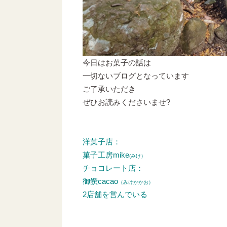
今日はお菓子の話は
一切ないブログとなっています
ご了承いただき
ぜひお読みくださいませ?
洋菓子店：
菓子工房mike
(みけ）
チョコレート店：
御饌cacao
（みけかかお）
2店舗を営んでいる