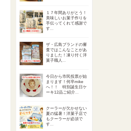
１７年間ありがとう！
美味しいお菓子作りを
手伝ってくれて感謝で
す...
ザ・広島ブランドの審
査ではこんなことがあ
りました！凍り付く洋
菓子職人...
今日から市民投票が始
まります！何卒mike
へ！！ 特別誕生日ケ
ーキ12品ご紹介...
クーラーが欠かせない
夏の猛暑！洋菓子店で
もクーラーが必須で
す...