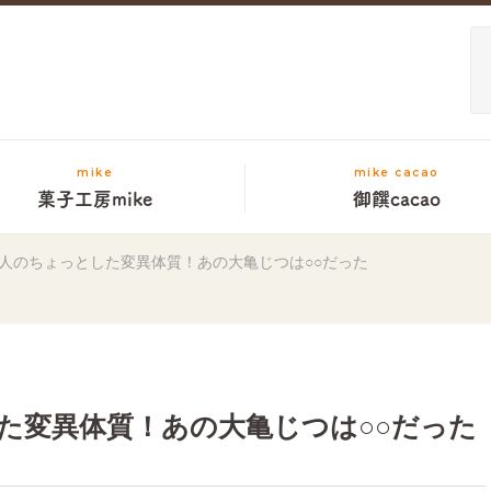
mike
mike cacao
菓子工房mike
御饌cacao
人のちょっとした変異体質！あの大亀じつは○○だった
た変異体質！あの大亀じつは○○だった