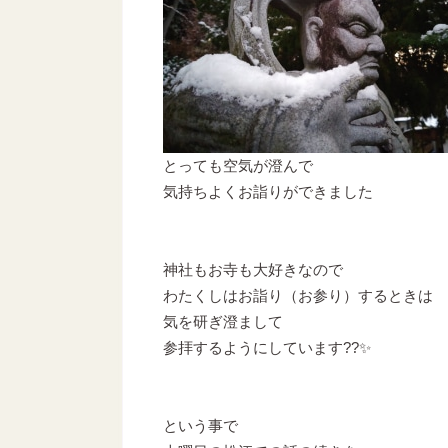
とっても空気が澄んで
気持ちよくお詣りができました
神社もお寺も大好きなので
わたくしはお詣り（お参り）するときは
気を研ぎ澄まして
参拝するようにしています??✨
という事で