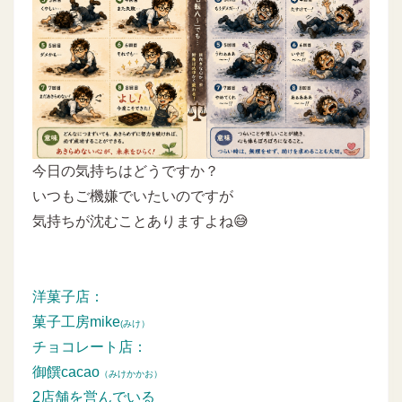
今日の気持ちはどうですか？
いつもご機嫌でいたいのですが
気持ちが沈むことありますよね😅
洋菓子店：
菓子工房mike
(みけ）
チョコレート店：
御饌cacao
（みけかかお）
2店舗を営んでいる