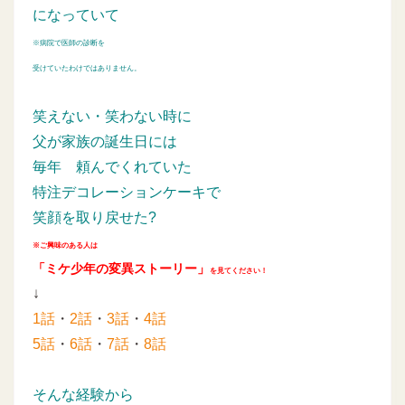
になっていて
※病院で医師の診断を
受けていたわけではありません。
笑えない・笑わない時に
父が家族の誕生日には
毎年
頼んでくれていた
特注デコレーションケーキで
笑顔を取り戻せた?
※ご興味のある人は
「ミケ少年の変異ストーリー」
を見てください！
↓
1話
・
2話
・
3話
・
4話
5話
・
6話
・
7話
・
8話
そんな経験から