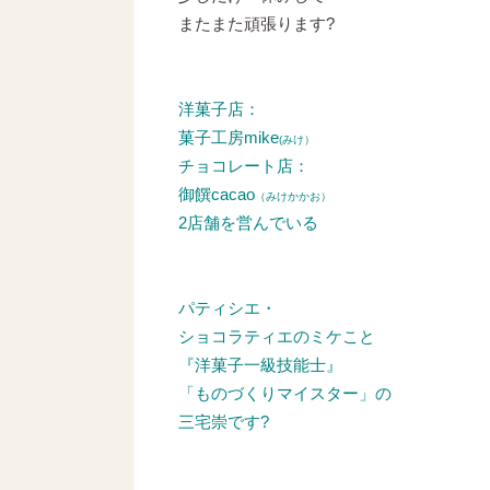
またまた頑張ります?
洋菓子店：
菓子工房mike
(みけ）
チョコレート店：
御饌cacao
（みけかかお）
2店舗を営んでいる
パティシエ・
ショコラティエのミケこと
『洋菓子一級技能士』
「ものづくりマイスター」の
三宅崇です?