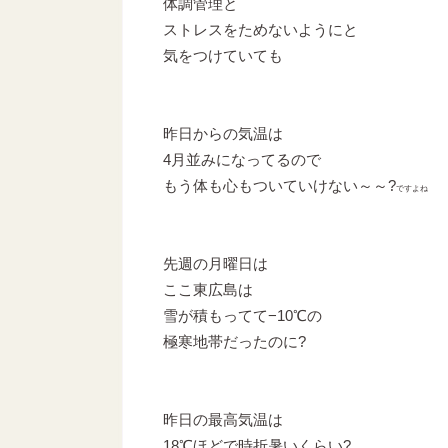
体調管理と
ストレスをためないようにと
気をつけていても
昨日からの気温は
4月並みになってるので
もう体も心もついていけない～～?
ですよね
先週の月曜日は
ここ東広島は
雪が積もってて−10℃の
極寒地帯だったのに?
昨日の最高気温は
18℃ほどで時折暑いくらい?