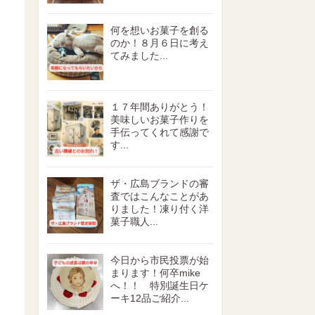
何を想いお菓子を創る
のか！８月６日に考え
てみました...
１７年間ありがとう！
美味しいお菓子作りを
手伝ってくれて感謝で
す...
ザ・広島ブランドの審
査ではこんなことがあ
りました！凍り付く洋
菓子職人...
今日から市民投票が始
まります！何卒mike
へ！！ 特別誕生日ケ
ーキ12品ご紹介...