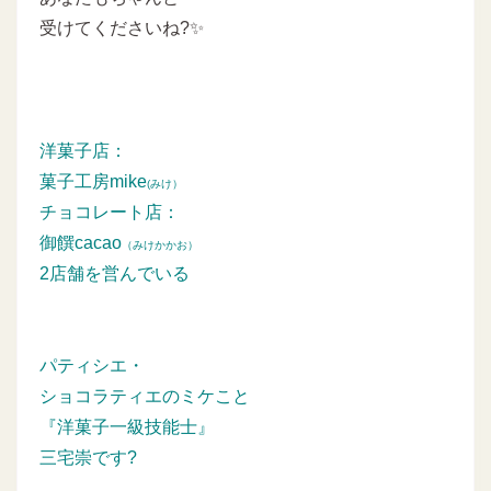
受けてくださいね?✨
洋菓子店：
菓子工房mike
(みけ）
チョコレート店：
御饌cacao
（みけかかお）
2店舗を営んでいる
パティシエ・
ショコラティエのミケこと
『洋菓子一級技能士』
三宅崇です?