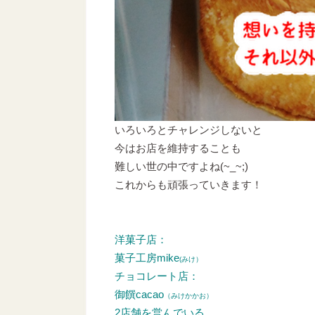
いろいろとチャレンジしないと
今はお店を維持することも
難しい世の中ですよね(~_~;)
これからも頑張っていきます！
洋菓子店：
菓子工房mike
(みけ）
チョコレート店：
御饌cacao
（みけかかお）
2店舗を営んでいる