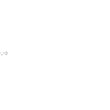
~_~;)