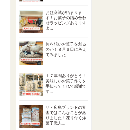
お盆商戦が始まりま
す！お菓子の詰め合わ
せラッピングあります
よ...
何を想いお菓子を創る
のか！８月６日に考え
てみました...
１７年間ありがとう！
美味しいお菓子作りを
手伝ってくれて感謝で
す...
ザ・広島ブランドの審
査ではこんなことがあ
りました！凍り付く洋
菓子職人...