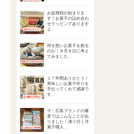
お盆商戦が始まりま
す！お菓子の詰め合わ
せラッピングあります
よ...
何を想いお菓子を創る
のか！８月６日に考え
てみました...
１７年間ありがとう！
美味しいお菓子作りを
手伝ってくれて感謝で
す...
ザ・広島ブランドの審
査ではこんなことがあ
りました！凍り付く洋
菓子職人...