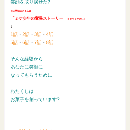
笑顔を取り戻せた?
※ご興味のある人は
「ミケ少年の変異ストーリー」
を見てください！
↓
1話
・
2話
・
3話
・
4話
5話
・
6話
・
7話
・
8話
そんな経験から
あなたに笑顔に
なってもらうために
わたくしは
お菓子を創っています?