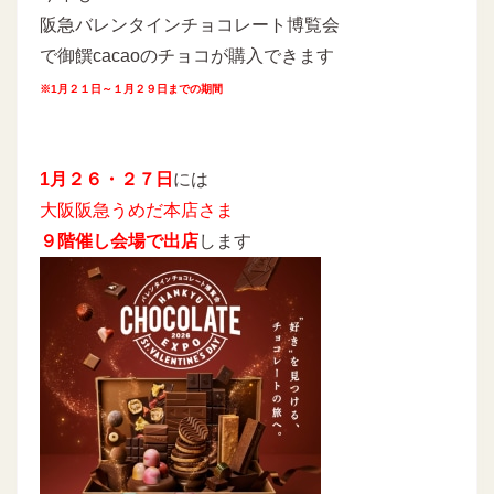
阪急バレンタインチョコレート博覧会
で御饌cacaoのチョコが購入できます
※1月２１日～１月２９日までの期間
1月２６・２７日
には
大阪阪急うめだ本店さま
９階催し会場で出店
します