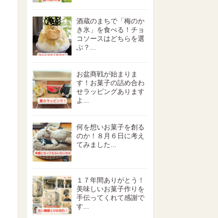
酒蔵のまちで「梅のか
き氷」を食べる！チョ
コソースはどちらを選
ぶ？...
お盆商戦が始まりま
す！お菓子の詰め合わ
せラッピングあります
よ...
何を想いお菓子を創る
のか！８月６日に考え
てみました...
１７年間ありがとう！
美味しいお菓子作りを
手伝ってくれて感謝で
す...