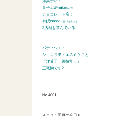
洋菓子店：
菓子工房mike
(みけ）
チョコレート店：
御饌cacao
（みけかかお）
2店舗を営んでいる
パティシエ・
ショコラティエのミケこと
『洋菓子一級技能士』
三宅崇です?
No.4001
４００１回目の今日も