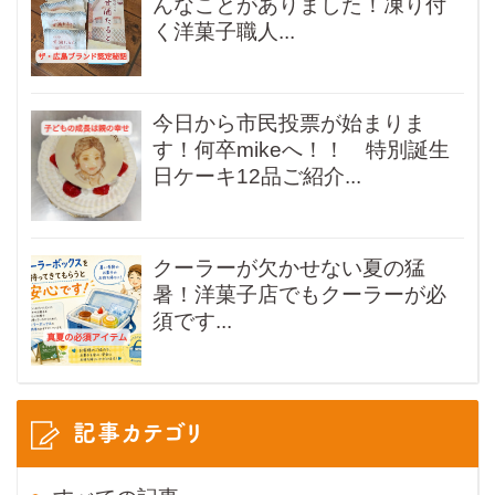
んなことがありました！凍り付
く洋菓子職人...
今日から市民投票が始まりま
す！何卒mikeへ！！ 特別誕生
日ケーキ12品ご紹介...
クーラーが欠かせない夏の猛
暑！洋菓子店でもクーラーが必
須です...
記事カテゴリ