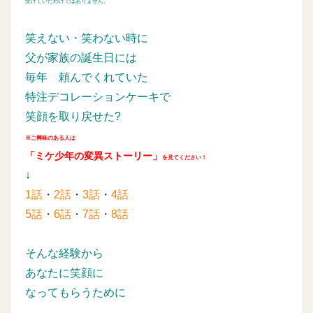
受けていたわけではありません。
笑えない・笑わない時に
父が家族の誕生日には
毎年
頼んでくれていた
特注デコレーションケーキで
笑顔を取り戻せた?
※ご興味のある人は
「ミケ少年の変異ストーリー」
を見てください！
↓
1話
・
2話
・
3話
・
4話
5話
・
6話
・
7話
・
8話
そんな経験から
あなたに笑顔に
なってもらうために