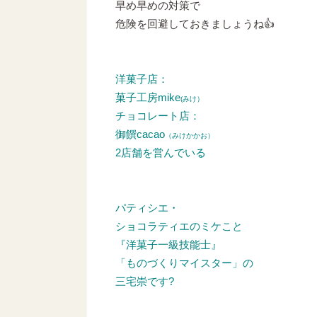
早め早めの対策で
危険を回避しておきましょうね👍
洋菓子店：
菓子工房mike
(みけ）
チョコレート店：
御饌cacao
（みけかかお）
2店舗を営んでいる
パティシエ・
ショコラティエのミケこと
『洋菓子一級技能士』
「ものづくりマイスター」の
三宅崇です?