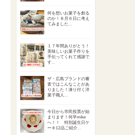
何を想いお菓子を創る
のか！８月６日に考え
てみました...
１７年間ありがとう！
美味しいお菓子作りを
手伝ってくれて感謝で
す...
ザ・広島ブランドの審
査ではこんなことがあ
りました！凍り付く洋
菓子職人...
今日から市民投票が始
まります！何卒mike
へ！！ 特別誕生日ケ
ーキ12品ご紹介...