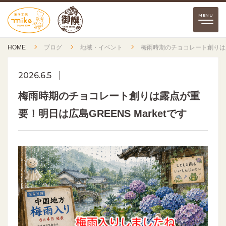
HOME
ブログ
地域・イベント
梅雨時期のチョコレート創りは露点
2026.6.5
梅雨時期のチョコレート創りは露点が重
要！明日は広島GREENS Marketです