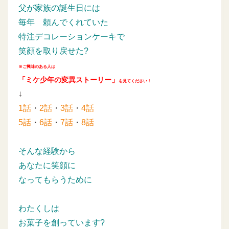
父が家族の誕生日には
毎年
頼んでくれていた
特注デコレーションケーキで
笑顔を取り戻せた?
※ご興味のある人は
「ミケ少年の変異ストーリー」
を見てください！
↓
1話
・
2話
・
3話
・
4話
5話
・
6話
・
7話
・
8話
そんな経験から
あなたに笑顔に
なってもらうために
わたくしは
お菓子を創っています?