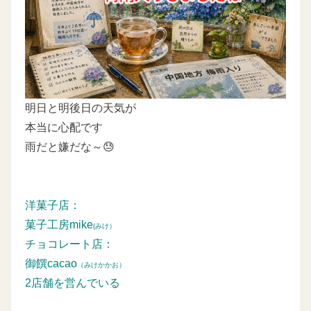
明日と明後日の天気が
本当に心配です
雨だと嫌だな～😓
洋菓子店：
菓子工房mike
(みけ）
チョコレート店：
御饌cacao
（みけかかお）
2店舗を営んでいる