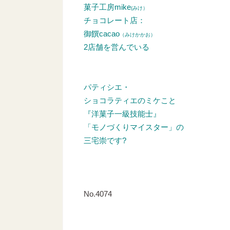
菓子工房mike
(みけ）
チョコレート店：
御饌cacao
（みけかかお）
2店舗を営んでいる
パティシエ・
ショコラティエのミケこと
『洋菓子一級技能士』
「モノづくりマイスター」の
三宅崇です?
No.4074