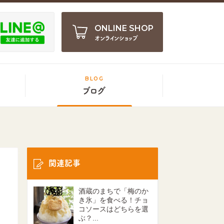
ONLINE SHOP
オンラインショップ
BLOG
ブログ
関連記事
酒蔵のまちで「梅のか
き氷」を食べる！チョ
コソースはどちらを選
ぶ？...