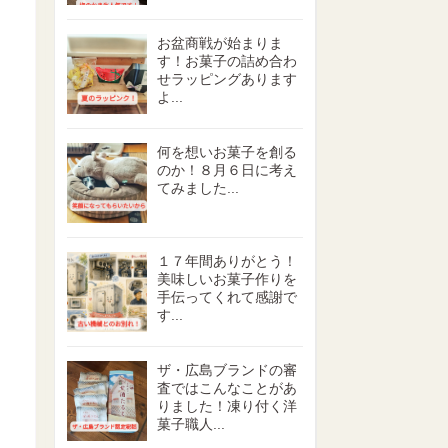
お盆商戦が始まりま
す！お菓子の詰め合わ
せラッピングあります
よ...
何を想いお菓子を創る
のか！８月６日に考え
てみました...
１７年間ありがとう！
美味しいお菓子作りを
手伝ってくれて感謝で
す...
ザ・広島ブランドの審
査ではこんなことがあ
りました！凍り付く洋
菓子職人...