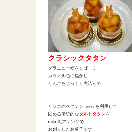
クラシックタタン
グラニュー糖を香ばしく
カラメル色に焦がし
りんごをじっくり煮込んで
リンゴのペクチン
を利用して
（凝固性）
固める伝統的な
タルトタタン
を
mike風アレンジで
お創りしたお菓子です