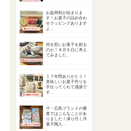
お盆商戦が始まりま
す！お菓子の詰め合わ
せラッピングあります
よ...
何を想いお菓子を創る
のか！８月６日に考え
てみました...
１７年間ありがとう！
美味しいお菓子作りを
手伝ってくれて感謝で
す...
ザ・広島ブランドの審
査ではこんなことがあ
りました！凍り付く洋
菓子職人...