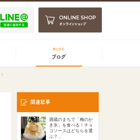
ONLINE SHOP
オンラインショップ
BLOG
ブログ
す！
関連記事
酒蔵のまちで「梅のか
き氷」を食べる！チョ
コソースはどちらを選
ぶ？...