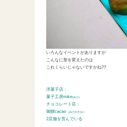
いろんなイベントがありますが
こんなに形を変えたのは
これくらいじゃないですかね??
洋菓子店：
菓子工房mike
(みけ）
チョコレート店：
御饌cacao
（みけかかお）
2店舗を営んでいる