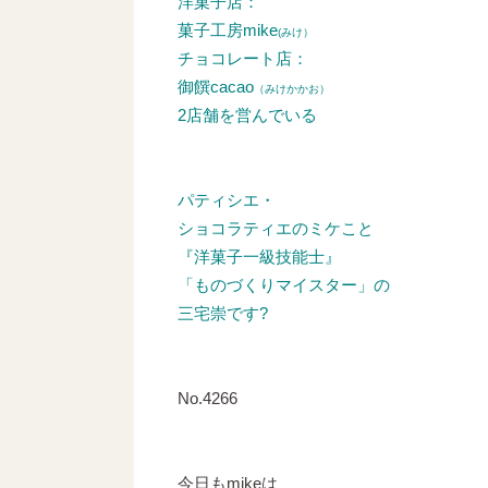
洋菓子店：
菓子工房mike
(みけ）
チョコレート店：
御饌cacao
（みけかかお）
2店舗を営んでいる
パティシエ・
ショコラティエのミケこと
『洋菓子一級技能士』
「ものづくりマイスター」の
三宅崇です?
No.4266
今日もmikeは