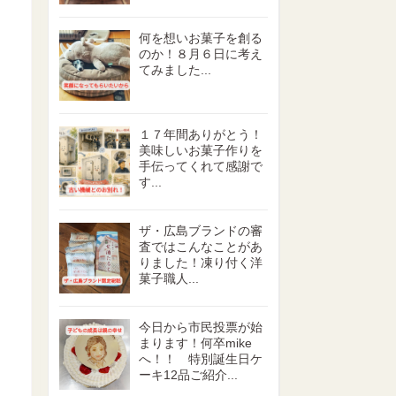
何を想いお菓子を創る
のか！８月６日に考え
てみました...
１７年間ありがとう！
美味しいお菓子作りを
手伝ってくれて感謝で
す...
ザ・広島ブランドの審
査ではこんなことがあ
りました！凍り付く洋
菓子職人...
今日から市民投票が始
まります！何卒mike
へ！！ 特別誕生日ケ
ーキ12品ご紹介...