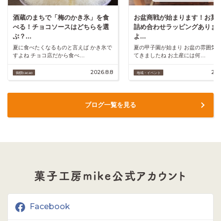
酒蔵のまちで「梅のかき氷」を食
お盆商戦が始まります！お菓
べる！チョコソースはどちらを選
詰め合わせラッピングありま
ぶ？...
よ...
夏に食べたくなるものと言えば かき氷で
夏の甲子園が始まり お盆の雰囲気
すよね チョコ店だから食べ…
てきましたね お土産には何…
2026.8.8
202
御饌cacao
地域・イベント
ブログ一覧を見る
菓子工房mike公式アカウント
Facebook