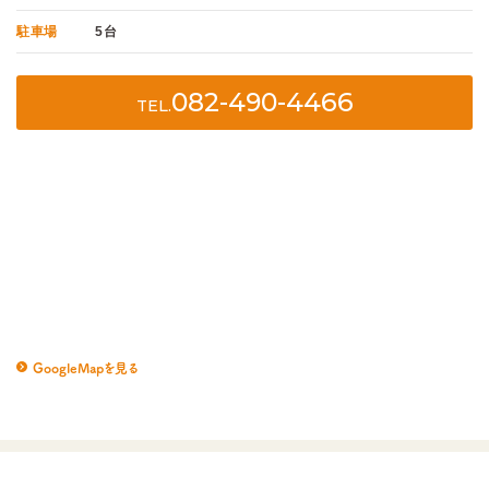
駐車場
5台
082-490-4466
TEL.
GoogleMapを見る