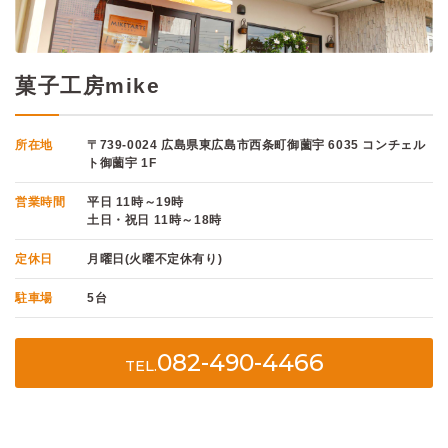
菓子工房mike
所在地
〒739-0024 広島県東広島市西条町御薗宇 6035 コンチェル
ト御薗宇 1F
営業時間
平日 11時～19時
土日・祝日 11時～18時
定休日
月曜日(火曜不定休有り)
駐車場
5台
082-490-4466
TEL.