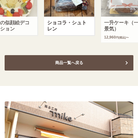
の似顔絵デコ
ショコラ・シュト
一升ケーキ（
ション
レン
景気）
12,960
円(税込)〜
商品一覧へ戻る