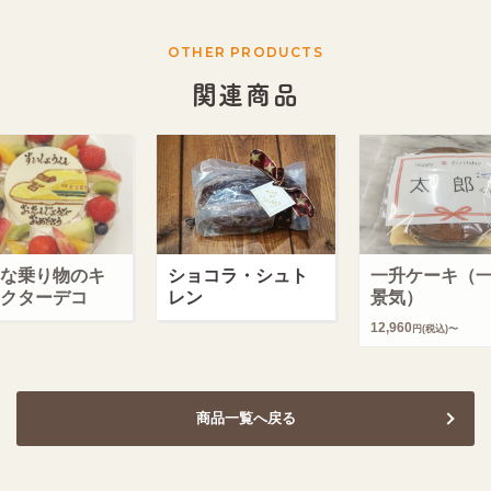
OTHER PRODUCTS
関連商品
な乗り物のキ
ショコラ・シュト
一升ケーキ（
クターデコ
レン
景気）
12,960
円(税込)〜
商品一覧へ戻る