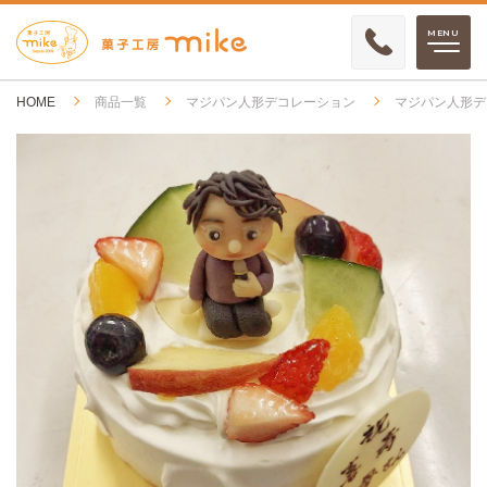
HOME
商品一覧
マジパン人形デコレーション
マジパン人形デ