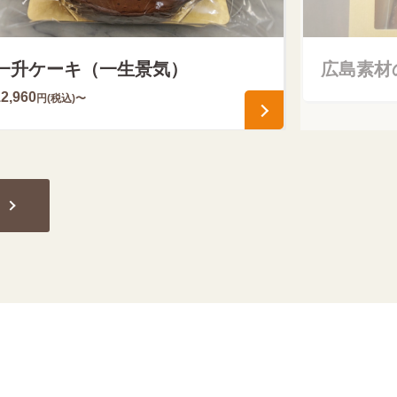
一升ケーキ（一生景気）
広島素材
12,960
円(税込)〜