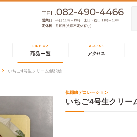
082-490-4466
TEL.
営業日
平日 11時～19時 土日・祝日 11時～18時
定休日
月曜日(火曜不定休有り)
LINE UP
ACCESS
商品一覧
アクセス
いちご4号生クリーム似顔絵
似顔絵デコレーション
いちご4号生クリー