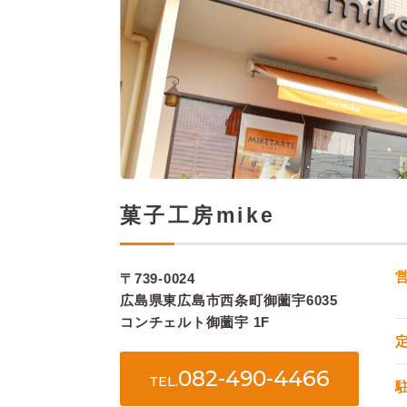
菓子工房mike
〒739-0024
広島県東広島市西条町御薗宇6035
コンチェルト御薗宇 1F
082-490-4466
TEL.