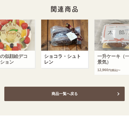
関連商品
の似顔絵デコ
ショコラ・シュト
一升ケーキ（
ション
レン
景気）
12,960
円(税込)〜
商品一覧へ戻る