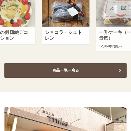
の似顔絵デコ
ショコラ・シュト
一升ケーキ（
ション
レン
景気）
12,960
円(税込)〜
商品一覧へ戻る