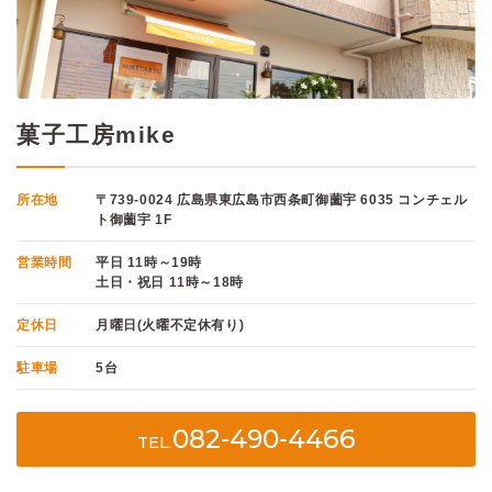
菓子工房mike
所在地
〒739-0024 広島県東広島市西条町御薗宇 6035 コンチェル
ト御薗宇 1F
営業時間
平日 11時～19時
土日・祝日 11時～18時
定休日
月曜日(火曜不定休有り)
駐車場
5台
082-490-4466
TEL.