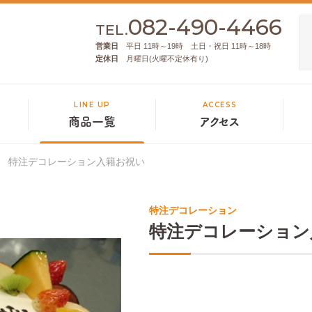
082-490-4466
TEL.
営業日
平日 11時～19時 土日・祝日 11時～18時
定休日
月曜日(火曜不定休有り)
LINE UP
ACCESS
商品一覧
アクセス
特注デコレーション入籍お祝い
特注デコレーション
特注デコレーション