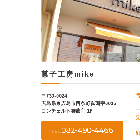
菓子工房mike
〒739-0024
広島県東広島市西条町御薗宇6035
コンチェルト御薗宇 1F
082-490-4466
TEL.