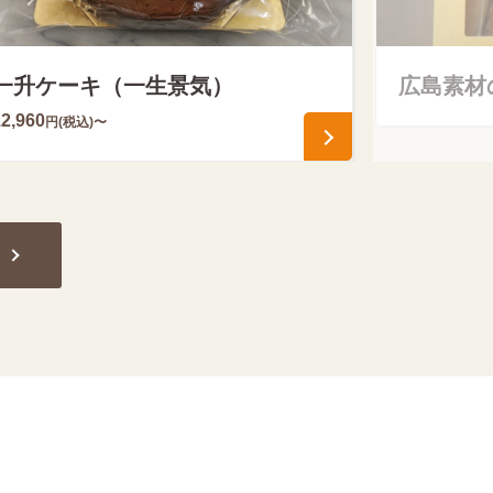
一升ケーキ（一生景気）
広島素材
12,960
円(税込)〜