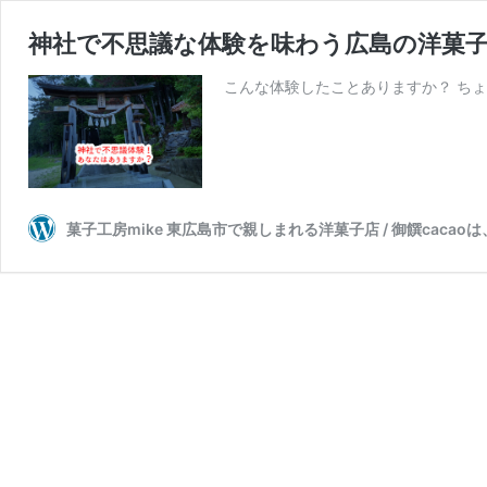
神社で不思議な体験を味わう広島の洋菓
こんな体験したことありますか？ ちょ
菓子工房mike 東広島市で親しまれる洋菓子店 / 御饌cac