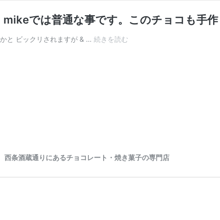
mikeでは普通な事です。このチョコも手作
「え、
と ビックリされますが & …
続きを読む
こ
れ
も
手
作
り？」
と
驚
か
れ
ま
aoは、西条酒蔵通りにあるチョコレート・焼き菓子の専門店
す
が、
mike
で
は
普