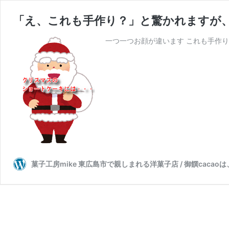
「え、これも手作り？」と驚かれますが、
一つ一つお顔が違います これも手作りか
菓子工房mike 東広島市で親しまれる洋菓子店 / 御饌cac