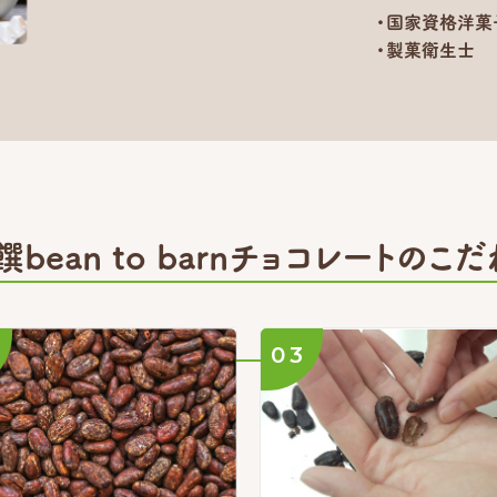
・国家資格洋
・製菓衛生士
bean to barn
チョコレートのこだ