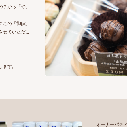
の字から「や」
にこの「御饌」
させていただこ
します。
オーナーパティ