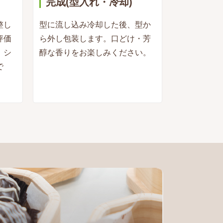
完成(型入れ・冷却)
整し
型に流し込み冷却した後、型か
評価
ら外し包装します。口どけ・芳
。シ
醇な香りをお楽しみください。
で