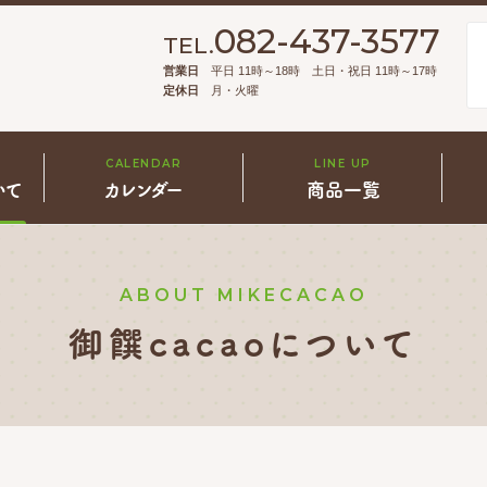
082-437-3577
TEL.
営業日
平日 11時～18時 土日・祝日 11時～17時
定休日
月・火曜
CALENDAR
LINE UP
いて
カレンダー
商品一覧
ABOUT MIKECACAO
御饌cacaoについて