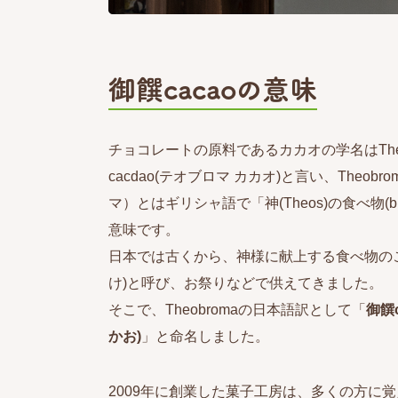
御饌cacaoの意味
チョコレートの原料であるカカオの学名はTheo
cacdao(テオブロマ カカオ)と言い、Theobr
マ）とはギリシャ語で「神(Theos)の食べ物(b
意味です。
日本では古くから、神様に献上する食べ物の
け)と呼び、お祭りなどで供えてきました。
そこで、Theobromaの日本語訳として「
御饌c
かお)
」と命名しました。
2009年に創業した菓子工房は、多くの方に