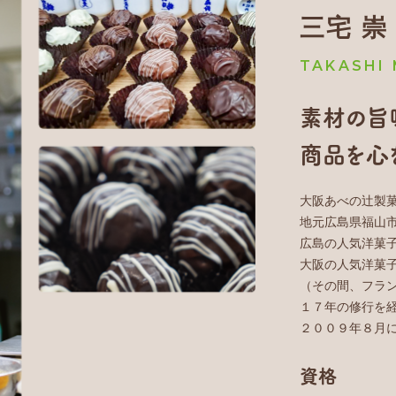
三宅 崇
TAKASHI 
素材の旨
商品を心
大阪あべの辻製
地元広島県福山
広島の人気洋菓
大阪の人気洋菓
（その間、フラ
１７年の修行を
２００９年８月
資格