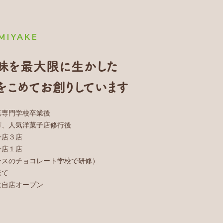
MIYAKE
味を最大限に生かした
をこめてお創りしています
菓専門学校卒業後
市、人気洋菓子店修行後
子店３店
子店１店
ンスのチョコレート学校で研修）
経て
に自店オープン