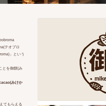
broma
oma(テオブロ
roma)」という
ことを御饌(み
acao(みけか
覚えてもらえる