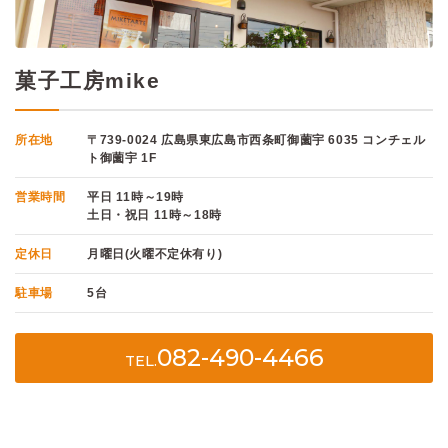
菓子工房mike
所在地
〒739-0024 広島県東広島市西条町御薗宇 6035 コンチェル
ト御薗宇 1F
営業時間
平日 11時～19時
土日・祝日 11時～18時
定休日
月曜日(火曜不定休有り)
駐車場
5台
082-490-4466
TEL.