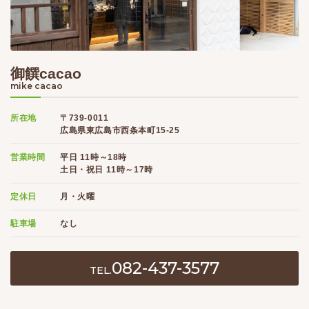
御饌cacao
mike cacao
所在地
〒739-0011
広島県東広島市西条本町15-25
営業時間
平日 11時～18時
土日・祝日 11時～17時
定休日
月・火曜
駐車場
なし
082-437-3577
TEL.