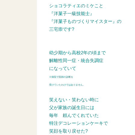
ショコラティエのミケこと
『洋菓子一級技能士』
『洋菓子ものづくりマイスター』の
三宅崇です?
幼少期から高校2年の頃まで
解離性同一症・統合失調症
になっていて
※病院で医師の診断を
受けていたわけではありません。
笑えない・笑わない時に
父が家族の誕生日には
毎年
頼んでくれていた
特注デコレーションケーキで
笑顔を取り戻せた?