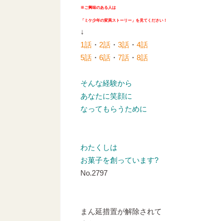
※ご興味のある人は
「ミケ少年の変異ストーリー」を見てください！
↓
1話
・
2話
・
3話
・
4話
5話
・
6話
・
7話
・
8話
そんな経験から
あなたに笑顔に
なってもらうために
わたくしは
お菓子を創っています?
No.2797
まん延措置が解除されて