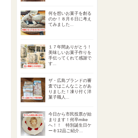
何を想いお菓子を創る
のか！８月６日に考え
てみました...
１７年間ありがとう！
美味しいお菓子作りを
手伝ってくれて感謝で
す...
ザ・広島ブランドの審
査ではこんなことがあ
りました！凍り付く洋
菓子職人...
今日から市民投票が始
まります！何卒mike
へ！！ 特別誕生日ケ
ーキ12品ご紹介...