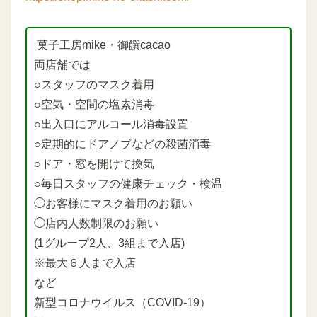
菓子工房mike・御饌cacao
両店舗では
○スタッフのマスク着用
○空気・空間の塩素消毒
○出入口にアルコール消毒設置
○定期的にドアノブなどの殺菌消毒
○ドア・窓を開けて換気
○毎日スタッフの健康チェック・検温
◯お客様にマスク着用のお願い
◯店内人数制限のお願い
(1グループ2人、3組まで入店)
※最大６人まで入店
など
新型コロナウイルス（COVID-19）