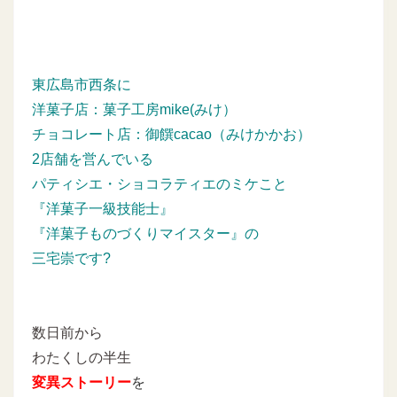
東広島市西条に
洋菓子店：菓子工房mike(みけ）
チョコレート店：御饌cacao（みけかかお）
2店舗を営んでいる
パティシエ・ショコラティエのミケこと
『洋菓子一級技能士』
『洋菓子ものづくりマイスター』の
三宅崇です?
数日前から
わたくしの半生
変異ストーリー
を