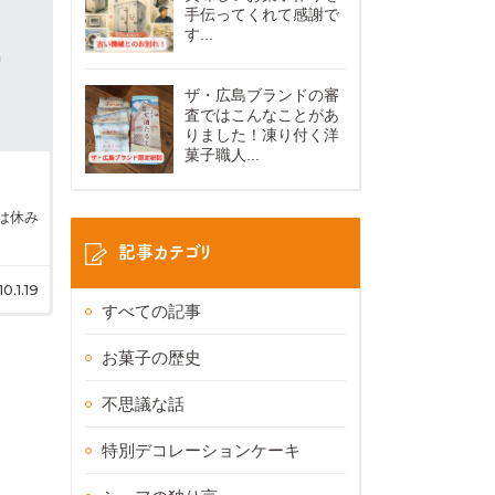
手伝ってくれて感謝で
す...
ザ・広島ブランドの審
査ではこんなことがあ
りました！凍り付く洋
菓子職人...
は休み
記事カテゴリ
0.1.19
すべての記事
お菓子の歴史
不思議な話
特別デコレーションケーキ