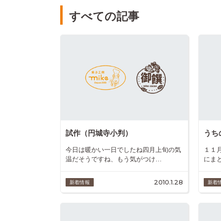
すべての記事
試作（円城寺小判）
うち
今日は暖かい一日でしたね四月上旬の気
１１
温だそうですね、もう気がつけ…
にま
2010.1.28
新着情報
新着