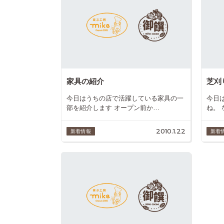
家具の紹介
芝刈
今日はうちの店で活躍している家具の一
今日
部を紹介します オープン前か…
ね。
2010.1.22
新着情報
新着