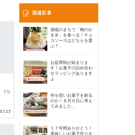
関連記事
酒蔵のまちで「梅のか
き氷」を食べる！チョ
コソースはどちらを選
ぶ？...
お盆商戦が始まりま
す！お菓子の詰め合わ
せラッピングあります
よ...
 うち
何を想いお菓子を創る
のか！８月６日に考え
てみました...
0.1.23
１７年間ありがとう！
美味しいお菓子作りを