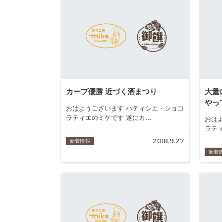
カープ優勝 近づく酒まつり
大量
やって
おはようございます パティシエ・ショコ
ラティエのミケです 遂にカ…
おは
ラテ
2018.9.27
新着情報
新着