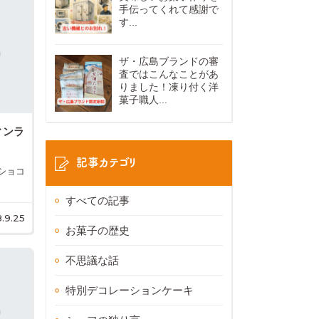
手伝ってくれて感謝で
す...
ザ・広島ブランドの審
査ではこんなことがあ
りました！凍り付く洋
菓子職人...
ィンラ
記事カテゴリ
ショコ
すべての記事
.9.25
お菓子の歴史
不思議な話
特別デコレーションケーキ