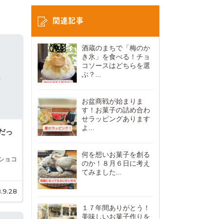
関連記事
酒蔵のまちで「梅のか
き氷」を食べる！チョ
コソースはどちらを選
ぶ？...
お盆商戦が始まりま
す！お菓子の詰め合わ
せラッピングあります
よ...
だっ
何を想いお菓子を創る
ショコ
のか！８月６日に考え
てみました...
.9.28
１７年間ありがとう！
美味しいお菓子作りを