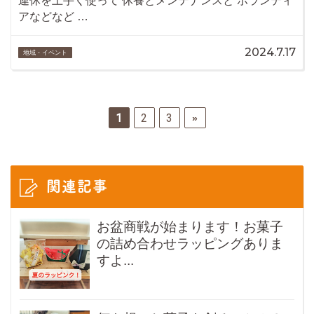
連休を上手く使って 休養とメンテナンスと ボランティ
アなどなど …
2024.7.17
地域・イベント
1
2
3
»
関連記事
お盆商戦が始まります！お菓子
の詰め合わせラッピングありま
すよ...