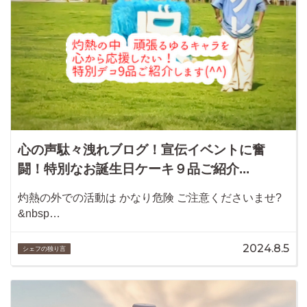
心の声駄々洩れブログ！宣伝イベントに奮
闘！特別なお誕生日ケーキ９品ご紹介...
灼熱の外での活動は かなり危険 ご注意くださいませ?
&nbsp…
2024.8.5
シェフの独り言