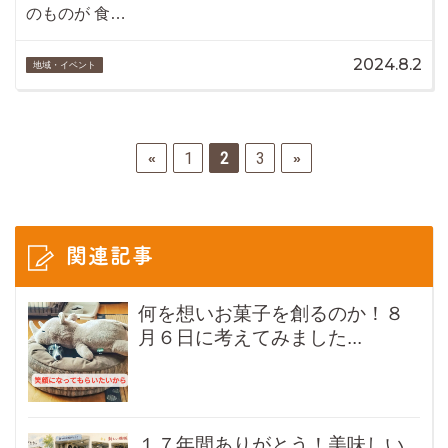
のものが 食…
2024.8.2
地域・イベント
1
2
3
«
»
関連記事
何を想いお菓子を創るのか！８
月６日に考えてみました...
１７年間ありがとう！美味しい