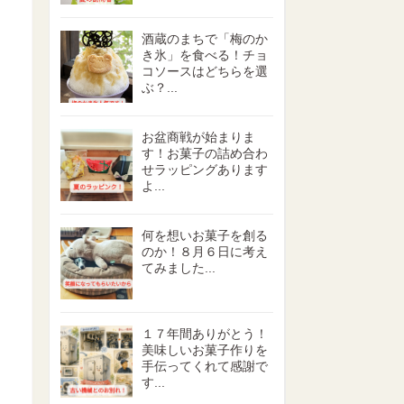
酒蔵のまちで「梅のか
き氷」を食べる！チョ
コソースはどちらを選
ぶ？...
お盆商戦が始まりま
す！お菓子の詰め合わ
せラッピングあります
よ...
何を想いお菓子を創る
のか！８月６日に考え
てみました...
１７年間ありがとう！
美味しいお菓子作りを
手伝ってくれて感謝で
す...