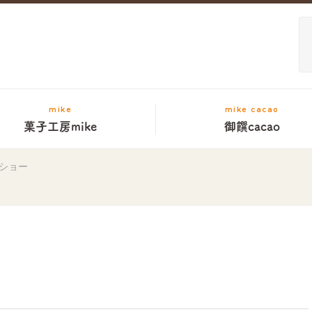
mike
mike cacao
菓子工房mike
御饌cacao
ショー