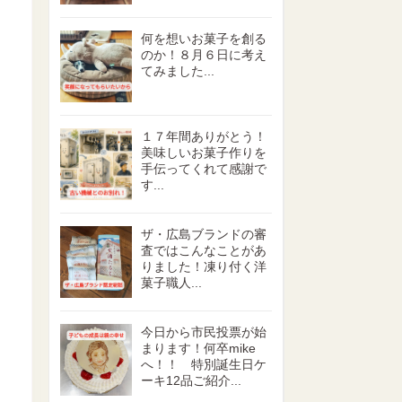
何を想いお菓子を創る
のか！８月６日に考え
てみました...
１７年間ありがとう！
美味しいお菓子作りを
手伝ってくれて感謝で
す...
ザ・広島ブランドの審
査ではこんなことがあ
りました！凍り付く洋
菓子職人...
今日から市民投票が始
まります！何卒mike
へ！！ 特別誕生日ケ
ーキ12品ご紹介...