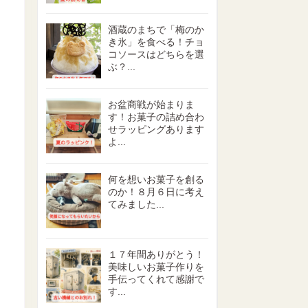
酒蔵のまちで「梅のか
き氷」を食べる！チョ
コソースはどちらを選
ぶ？...
お盆商戦が始まりま
す！お菓子の詰め合わ
せラッピングあります
よ...
何を想いお菓子を創る
のか！８月６日に考え
てみました...
１７年間ありがとう！
美味しいお菓子作りを
手伝ってくれて感謝で
す...