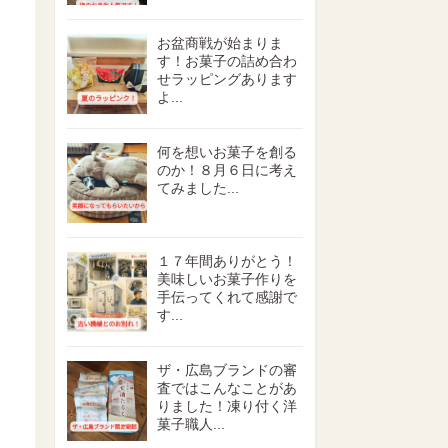
お盆商戦が始まりま
す！お菓子の詰め合わ
せラッピングあります
よ...
何を想いお菓子を創る
のか！８月６日に考え
てみました...
１７年間ありがとう！
美味しいお菓子作りを
手伝ってくれて感謝で
す...
ザ・広島ブランドの審
査ではこんなことがあ
りました！凍り付く洋
菓子職人...