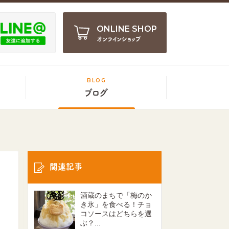
ONLINE SHOP
オンラインショップ
BLOG
ブログ
関連記事
酒蔵のまちで「梅のか
き氷」を食べる！チョ
コソースはどちらを選
ぶ？...