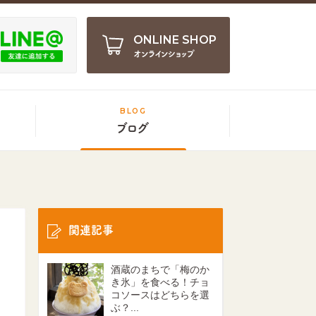
ONLINE SHOP
オンラインショップ
BLOG
ブログ
関連記事
酒蔵のまちで「梅のか
き氷」を食べる！チョ
コソースはどちらを選
ぶ？...