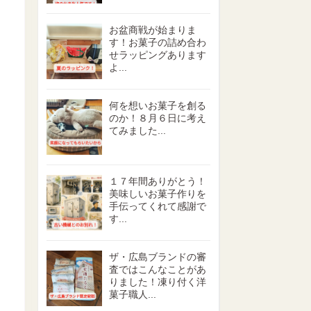
お盆商戦が始まりま
す！お菓子の詰め合わ
せラッピングあります
よ...
何を想いお菓子を創る
のか！８月６日に考え
てみました...
１７年間ありがとう！
美味しいお菓子作りを
手伝ってくれて感謝で
す...
ザ・広島ブランドの審
査ではこんなことがあ
りました！凍り付く洋
菓子職人...