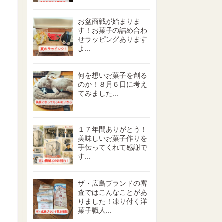
お盆商戦が始まりま
す！お菓子の詰め合わ
せラッピングあります
よ...
何を想いお菓子を創る
のか！８月６日に考え
てみました...
１７年間ありがとう！
美味しいお菓子作りを
手伝ってくれて感謝で
す...
ザ・広島ブランドの審
査ではこんなことがあ
りました！凍り付く洋
菓子職人...