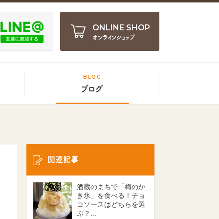
ONLINE SHOP
オンラインショップ
BLOG
ブログ
関連記事
酒蔵のまちで「梅のか
き氷」を食べる！チョ
コソースはどちらを選
ぶ？...