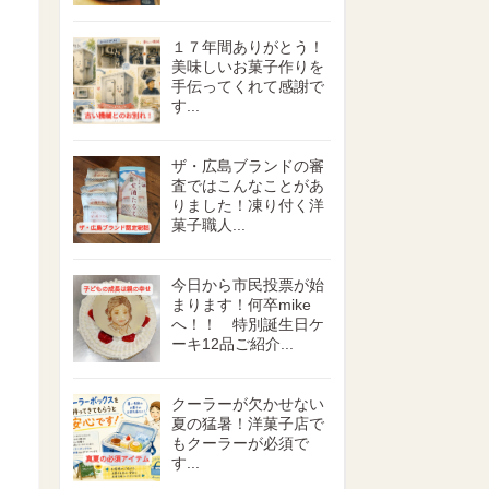
１７年間ありがとう！
美味しいお菓子作りを
手伝ってくれて感謝で
す...
ザ・広島ブランドの審
査ではこんなことがあ
りました！凍り付く洋
菓子職人...
今日から市民投票が始
まります！何卒mike
へ！！ 特別誕生日ケ
ーキ12品ご紹介...
クーラーが欠かせない
夏の猛暑！洋菓子店で
もクーラーが必須で
す...