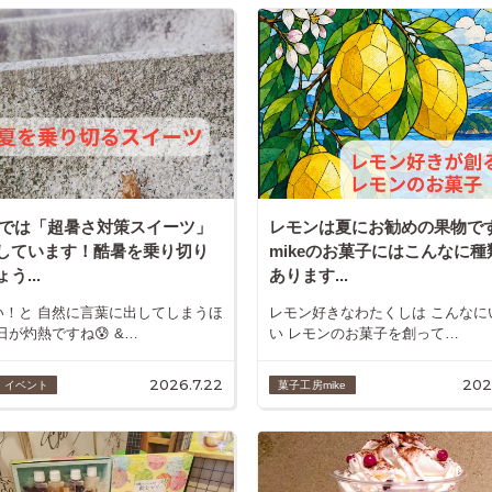
keでは「超暑さ対策スイーツ」
レモンは夏にお勧めの果物で
しています！酷暑を乗り切り
mikeのお菓子にはこんなに種
う...
あります...
い！と 自然に言葉に出してしまうほ
レモン好きなわたくしは こんなに
日が灼熱ですね😰 &…
い レモンのお菓子を創って…
2026.7.22
202
・イベント
菓子工房mike