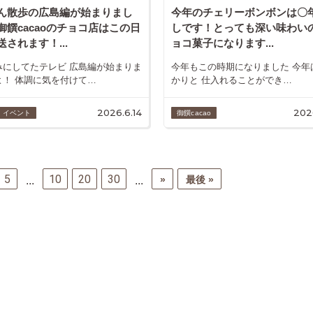
ん散歩の広島編が始まりまし
今年のチェリーボンボンは〇
御饌cacaoのチョコ店はこの日
しです！とっても深い味わい
送されます！...
ョコ菓子になります...
みにしてたテレビ 広島編が始まりま
今年もこの時期になりました 今年
よ！ 体調に気を付けて…
かりと 仕入れることができ…
2026.6.14
2026
・イベント
御饌cacao
5
10
20
30
»
最後 »
...
...