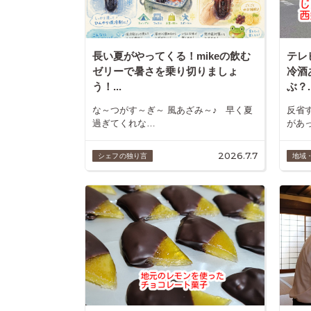
長い夏がやってくる！mikeの飲む
テレ
ゼリーで暑さを乗り切りましょ
冷酒
う！...
ぶ？..
な～つがす～ぎ～ 風あざみ～♪ 早く夏
反省
過ぎてくれな…
があ
2026.7.7
シェフの独り言
地域