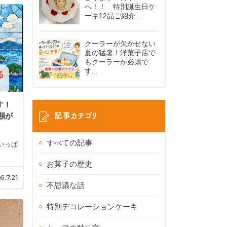
へ！！ 特別誕生日ケ
ーキ12品ご紹介...
クーラーが欠かせない
夏の猛暑！洋菓子店で
もクーラーが必須で
す...
す！
記事カテゴリ
類が
すべての記事
いっぱ
お菓子の歴史
6.7.21
不思議な話
特別デコレーションケーキ