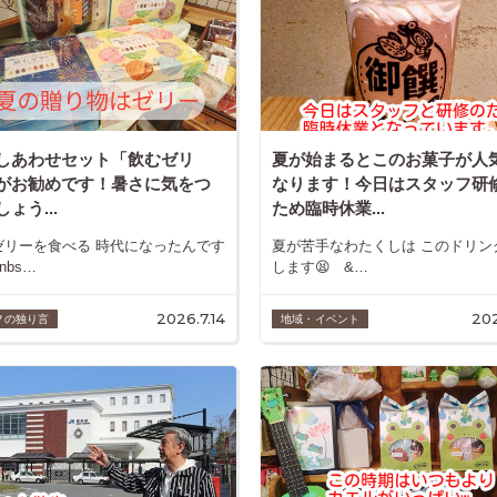
しあわせセット「飲むゼリ
夏が始まるとこのお菓子が人
がお勧めです！暑さに気をつ
なります！今日はスタッフ研
ょう...
ため臨時休業...
ゼリーを食べる 時代になったんです
夏が苦手なわたくしは このドリン
nbs…
します😫 &…
2026.7.14
202
フの独り言
地域・イベント