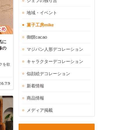
シェフの独り言
地域・イベント
菓子工房mike
御饌cacao
気に
修の
マジパン人形デコレーション
キャラクターデコレーション
クを欲
似顔絵デコレーション
6.7.9
新着情報
商品情報
メディア掲載