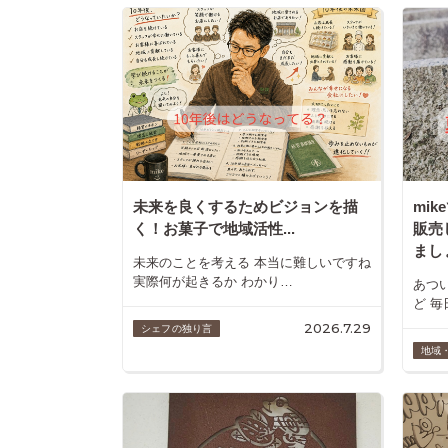
未来を良くするためビジョンを描
mi
く！お菓子で地域活性...
販売
ましょ
未来のことを考える 本当に難しいですね
実際何が起きるか わかり…
あつ
ど 毎
2026.7.29
シェフの独り言
地域