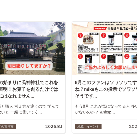
の始まりに氏神神社でこれを
8月このファンはソワソワで
表明！お菓子を創るだけでは
ね？mikeもこの投票でソワソ
にはなれません...
そうです...
者と職人 考え方が違うので 学んで
もう8月 これが気になってる人 多
ないと 一緒に働いてく…
少ないのか？ &nbsp…
2026.8.1
202
フの独り言
地域・イベント