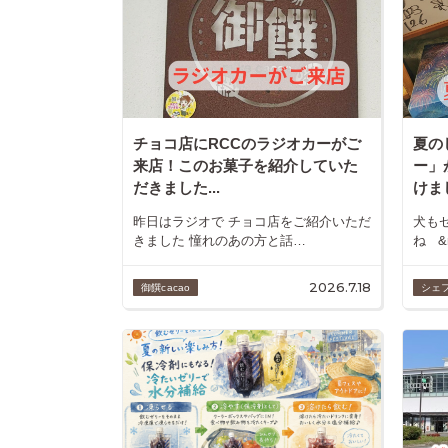
チョコ店にRCCのラジオカーがご
夏の
来店！このお菓子を紹介していた
ー」
だきました...
けまし
昨日はラジオで チョコ店をご紹介いただ
犬も
きました 憧れのあの方と話…
ね &
2026.7.18
御饌cacao
シェ