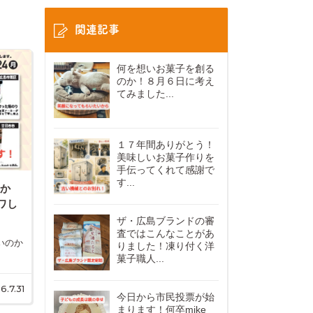
関連記事
何を想いお菓子を創る
のか！８月６日に考え
てみました...
１７年間ありがとう！
美味しいお菓子作りを
手伝ってくれて感謝で
す...
すか
ワし
ザ・広島ブランドの審
査ではこんなことがあ
いのか
りました！凍り付く洋
菓子職人...
6.7.31
今日から市民投票が始
まります！何卒mike