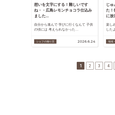
想いを文字にする！難しいです
じゅ
ね・・広島レモンチョコラ仕込み
た！
ました...
に放
自分から進んで 学びに行くなんて 子供
楽し
の頃には 考えられなかった…
した
2026.6.24
シェフの独り言
地域
1
2
3
4