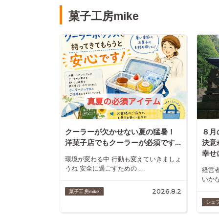
菓子工房mike
クーラーが欠かせない夏の猛暑！
８月
洋菓子店でもクーラーが必須です...
決意
幸せ
環境が変わる中 行動も変えていきましょ
うね 安全に過ごすための …
経営
いか
2026.8.2
菓子工房mike
シェ