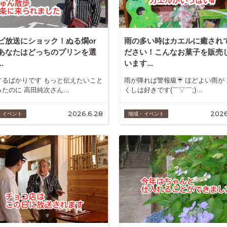
ビ放送にショック！ぬる燗or
雨の多い時はカエルに癒され
あなたはどっちのプリンを選
ださい！こんなお菓子を販売
.
います...
するばかりです もっと伝えたいこと
雨が降れば警報級☔ ほどよい雨が
ったのに 高田純次さん…
くしは好きです(￣▽￣;)…
2026.6.28
2026
・イベント
地域・イベント