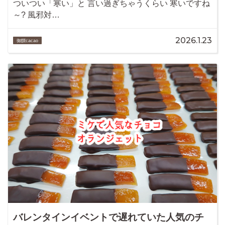
ついつい「寒い」と 言い過ぎちゃうくらい 寒いですね
～? 風邪対…
2026.1.23
御饌cacao
バレンタインイベントで遅れていた人気のチ