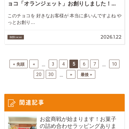
ョコ「オランジェット」お創りしました！...
このチョコを 好きなお客様が 本当に多いんですよね や
っとお創り…
2026.1.22
御饌cacao
3
4
5
6
7
10
« 先頭
«
...
...
20
30
»
最後 »
...
関連記事
お盆商戦が始まります！お菓子
の詰め合わせラッピングありま