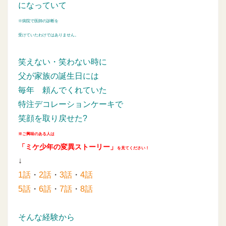
になっていて
※病院で医師の診断を
受けていたわけではありません。
笑えない・笑わない時に
父が家族の誕生日には
毎年
頼んでくれていた
特注デコレーションケーキで
笑顔を取り戻せた?
※ご興味のある人は
「ミケ少年の変異ストーリー」
を見てください！
↓
1話
・
2話
・
3話
・
4話
5話
・
6話
・
7話
・
8話
そんな経験から