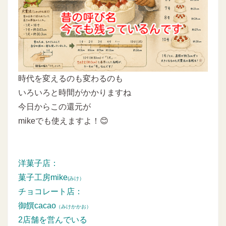
時代を変えるのも変わるのも
いろいろと時間がかかりますね
今日からこの還元が
mikeでも使えますよ！😊
洋菓子店：
菓子工房mike
(みけ）
チョコレート店：
御饌cacao
（みけかかお）
2店舗を営んでいる