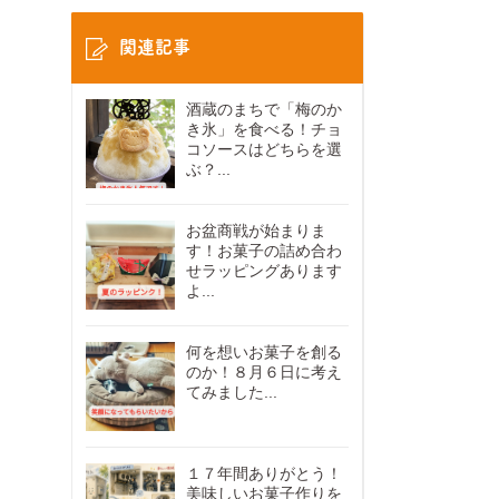
関連記事
酒蔵のまちで「梅のか
き氷」を食べる！チョ
コソースはどちらを選
ぶ？...
お盆商戦が始まりま
す！お菓子の詰め合わ
せラッピングあります
よ...
何を想いお菓子を創る
のか！８月６日に考え
てみました...
１７年間ありがとう！
美味しいお菓子作りを