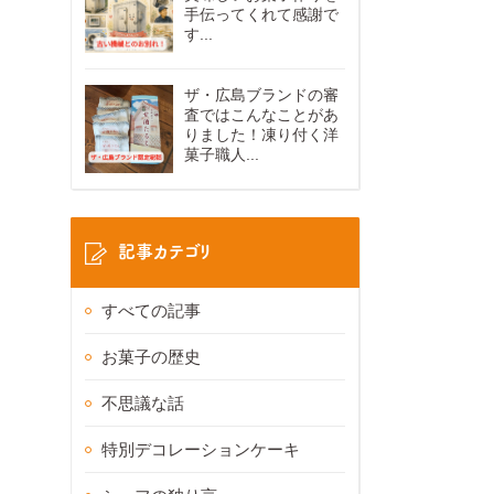
手伝ってくれて感謝で
す...
ザ・広島ブランドの審
査ではこんなことがあ
りました！凍り付く洋
菓子職人...
記事カテゴリ
すべての記事
お菓子の歴史
不思議な話
特別デコレーションケーキ