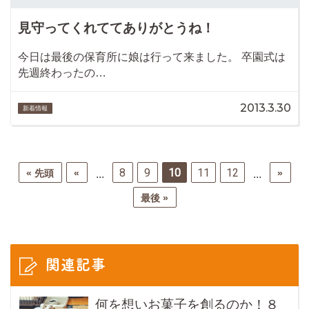
見守ってくれててありがとうね！
今日は最後の保育所に娘は行って来ました。 卒園式は
先週終わったの…
2013.3.30
新着情報
8
9
10
11
12
« 先頭
«
»
...
...
最後 »
関連記事
何を想いお菓子を創るのか！８