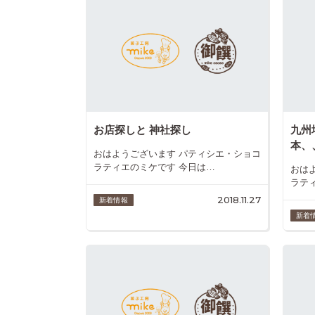
お店探しと 神社探し
九州
本、、
おはようございます パティシエ・ショコ
ラティエのミケです 今日は…
おは
ラテ
2018.11.27
新着情報
新着