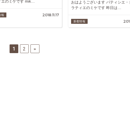
エのミケです mik…
おはようございます パティシエ・
ラティエのミケです 昨日は…
2018.11.17
情報
201
新着情報
1
2
»