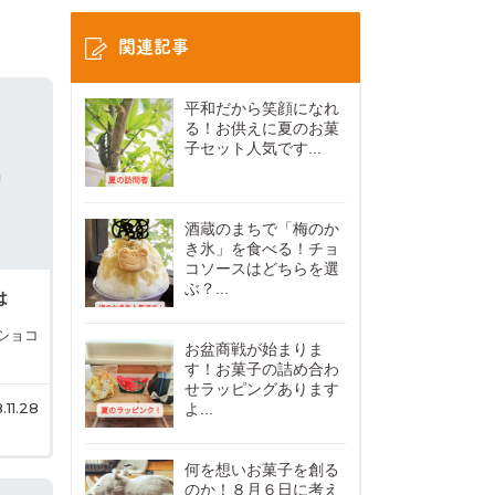
関連記事
平和だから笑顔になれ
る！お供えに夏のお菓
子セット人気です...
酒蔵のまちで「梅のか
き氷」を食べる！チョ
コソースはどちらを選
ぶ？...
は
ショコ
お盆商戦が始まりま
す！お菓子の詰め合わ
せラッピングあります
.11.28
よ...
何を想いお菓子を創る
のか！８月６日に考え