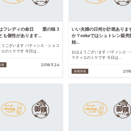
はフレディの命日 栗の味 3
いい夫婦の日何か計画ありま
とも個性があります...
か？mikeではシュトレン販売
始...
ようございます パティシエ・ショコ
ィエのミケです 今日は…
おはようございます パティシエ・
ラティエのミケです 今日は…
2018.11.24
情報
2018
新着情報