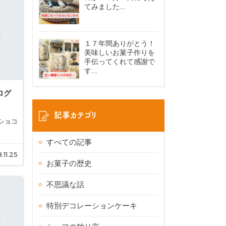
てみました...
１７年間ありがとう！
美味しいお菓子作りを
手伝ってくれて感謝で
す...
ログ
記事カテゴリ
ショコ
すべての記事
.11.25
お菓子の歴史
不思議な話
特別デコレーションケーキ