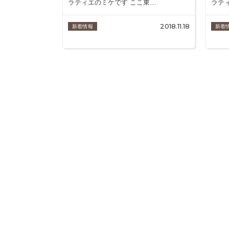
ラティエのミケです ここ東…
ラティ
2018.11.18
新着情報
新着